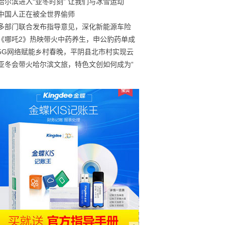
哈尔滨进入“亚冬时刻” 让我们与冰雪运动
中国人正在被全世界偷师
多部门联合发布指导意见，深化新能源车险
《哪吒2》热映带火中药养生，申公豹药单成
5G网络赋能乡村春晚，平阴县北市村实现云
亚冬会带火哈尔滨文旅，特色文创如何成为“