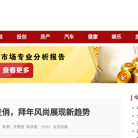
技
投创
房产
汽车
健康
娱乐
走俏，拜年风尚展现新趋势
火
:59:40 来源：天眼查 阅读量：19181 会员投稿
追