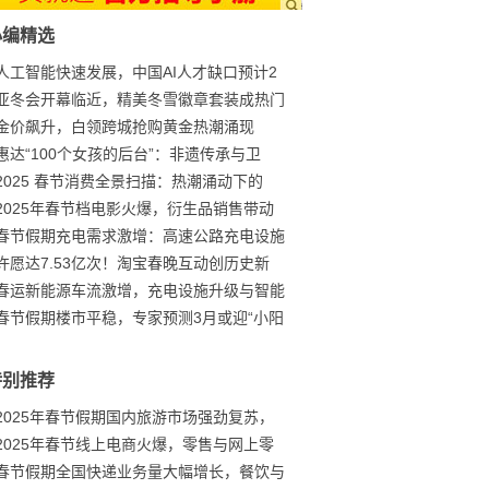
小编精选
人工智能快速发展，中国AI人才缺口预计2
亚冬会开幕临近，精美冬雪徽章套装成热门
金价飙升，白领跨城抢购黄金热潮涌现
惠达“100个女孩的后台”：非遗传承与卫
2025 春节消费全景扫描：热潮涌动下的
2025年春节档电影火爆，衍生品销售带动
春节假期充电需求激增：高速公路充电设施
许愿达7.53亿次！淘宝春晚互动创历史新
春运新能源车流激增，充电设施升级与智能
春节假期楼市平稳，专家预测3月或迎“小阳
特别推荐
2025年春节假期国内旅游市场强劲复苏，
2025年春节线上电商火爆，零售与网上零
春节假期全国快递业务量大幅增长，餐饮与