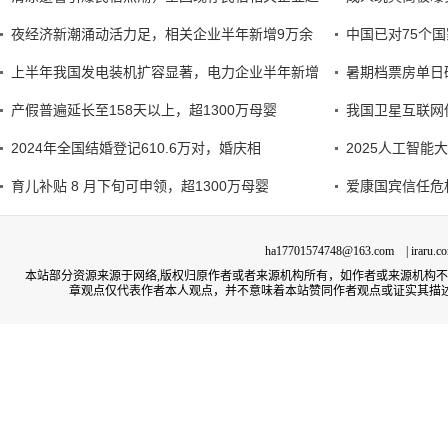
夜经济新潮涌动活力足，相关企业半年新增9万余
中国已对75个
上半年我国发电装机扩容显著，电力企业半年新增
暑期档票房单日
产假普遍延长至158天以上，超1300万母婴
我国卫星互联网
2024年全国结婚登记610.6万对，婚庆相
2025人工智
育儿补贴 8 月下旬可申领，超1300万母婴
爱康国宾信任危
ha17701574748@163.com | irar
本站部分资源来源于网络,版权归原作者或者来源机构所有，如作者或来源机构
章观点仅代表作者本人观点，并不意味着本站赞同作者观点或证实其描