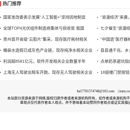
热门推荐
国家发改委表示发展“人工智能+”坚持因地制宜
“浪漫经济”来
全球TOP4光伏组件制造商集体亏损收官 我国
七夕催生“浪漫经
贵州首开省级“云胶片”集采，现存医疗耗材相关
“中国造”医疗
桶装水造假已成灰色产业链，现存纯净水相关企业
县县通千兆、乡
利润超8581亿元，软件开发相关企业数量半年
点单奶茶避坑指
上海无人驾驶出租车开跑，现存无人驾驶相关企业
18层楼门禁按
ha17701574748@163.com | irar
本站部分资源来源于网络,版权归原作者或者来源机构所有，如作者或来源机构
章观点仅代表作者本人观点，并不意味着本站赞同作者观点或证实其描