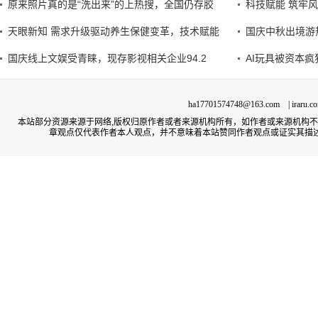
原来照片真的是“洗出来”的上热搜，全国仍存胶
科技赋能 筑牢
天眼新知 需求升级驱动养生保健变革，技术赋能
国庆中秋出境游
国庆线上文娱受青睐，现存影视相关企业94.2
AI玩具被资本
ha17701574748@163.com | irar
本站部分资源来源于网络,版权归原作者或者来源机构所有，如作者或来源机构
章观点仅代表作者本人观点，并不意味着本站赞同作者观点或证实其描