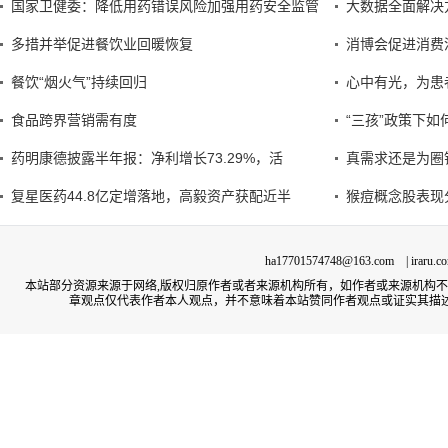
国家卫健委：降低用药错误风险加强用药安全监管
大数据全面解决
多措并举促进餐饮业回暖恢复
消博会促进消费
餐饮“烟火气”持续回归
心中有光，为患
食品跨界营销需有度
“三孩”政策下
药明康德披露半年报：净利增长73.29%，活
真需求还是为圈
复星医药44.8亿定增落地，高毅资产获配近半
猴痘概念股表现
ha17701574748@163.com | irar
本站部分资源来源于网络,版权归原作者或者来源机构所有，如作者或来源机构
章观点仅代表作者本人观点，并不意味着本站赞同作者观点或证实其描