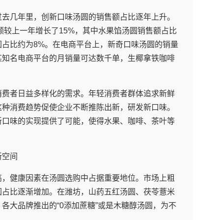
过去几年里，创新口味汤圆的销售额占比逐年上升。
售额较上一年增长了15%，其中水果馅汤圆销售额占比
圆占比约为8%。在电商平台上，新奇口味汤圆的销量
某知名电商平台的月销量可达数千单，生椰拿铁咖啡
消费者日益多样化的需求。年轻消费者群体追求新鲜
这种消费趋势促使企业不断推陈出新，研发新口味。
新口味的实现提供了可能，使得水果、咖啡、茶叶等
新空间
高，健康因素在汤圆选购中占据重要地位。市场上粗
圆占比逐渐增加。在潍坊，山药五红汤圆、茯苓薏米
各大品牌推出的“0添加蔗糖”或是木糖醇汤圆，为不