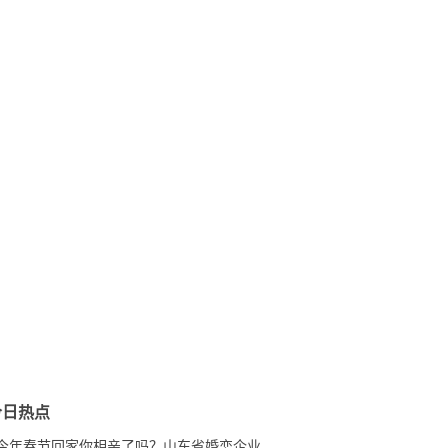
今日热点
今年春节回家你相亲了吗？山东省婚恋企业