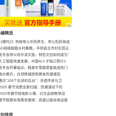
小编精选
《哪吒2》热映带火中药养生，申公豹药单成
5G网络赋能乡村春晚，平阴县北市村实现云
亚冬会带火哈尔滨文旅，特色文创如何成为“
人工智能快速发展，中国AI人才缺口预计2
亚冬会开幕临近，精美冬雪徽章套装成热门
金价飙升，白领跨城抢购黄金热潮涌现
惠达“100个女孩的后台”：非遗传承与卫
2025 春节消费全景扫描：热潮涌动下的
2025年春节档电影火爆，衍生品销售带动
春节假期充电需求激增：高速公路充电设施
特别推荐