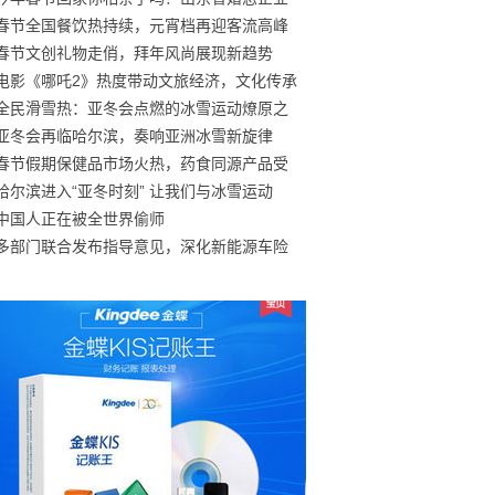
春节全国餐饮热持续，元宵档再迎客流高峰
春节文创礼物走俏，拜年风尚展现新趋势
电影《哪吒2》热度带动文旅经济，文化传承
全民滑雪热：亚冬会点燃的冰雪运动燎原之
亚冬会再临哈尔滨，奏响亚洲冰雪新旋律
春节假期保健品市场火热，药食同源产品受
哈尔滨进入“亚冬时刻” 让我们与冰雪运动
中国人正在被全世界偷师
多部门联合发布指导意见，深化新能源车险