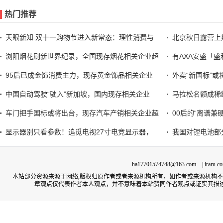
热门推荐
天眼新知 双十一购物节进入新常态：理性消费与
北京秋日露营上
浏阳烟花刷新世界纪录，全国现存烟花相关企业超
有AXA安盛「盛利
95后已成金饰消费主力，现存黄金饰品相关企业
外卖“新国标”
中国自动驾驶“驶入”新加坡，国内现存相关企业
马拉松名额成稀
车门把手国标或将出台，现存汽车产销相关企业超
00后的“离谱兼
显示器别只看参数！追觅电视27寸电竞显示器，
我国对锂电池部
ha17701574748@163.com | irar
本站部分资源来源于网络,版权归原作者或者来源机构所有，如作者或来源机构
章观点仅代表作者本人观点，并不意味着本站赞同作者观点或证实其描