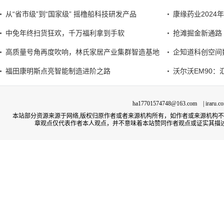
从“省市级”到“国家级” 摇橹船科技研发产品
康缘药业202
中免年终扫货狂欢，千万福利拿到手软
抢滩掘金新通路 
高质量号角再度吹响，林氏家居产业集群智造基地
企知道科创空间
福田康明斯点亮智能制造进阶之路
沃尔沃EM90
ha17701574748@163.com | irar
本站部分资源来源于网络,版权归原作者或者来源机构所有，如作者或来源机构
章观点仅代表作者本人观点，并不意味着本站赞同作者观点或证实其描