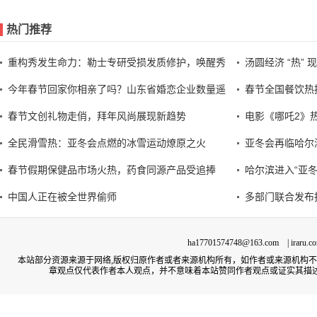
热门推荐
重构秀发生命力：勒士专研受损发质修护，唤醒秀
汤圆经济 “热”
今年春节回家你相亲了吗？山东省婚恋企业数量遥
春节全国餐饮热
春节文创礼物走俏，拜年风尚展现新趋势
电影《哪吒2》
全民滑雪热：亚冬会点燃的冰雪运动燎原之火
亚冬会再临哈尔
春节假期保健品市场火热，药食同源产品受追捧
哈尔滨进入“亚
中国人正在被全世界偷师
多部门联合发布
ha17701574748@163.com | irar
本站部分资源来源于网络,版权归原作者或者来源机构所有，如作者或来源机构
章观点仅代表作者本人观点，并不意味着本站赞同作者观点或证实其描