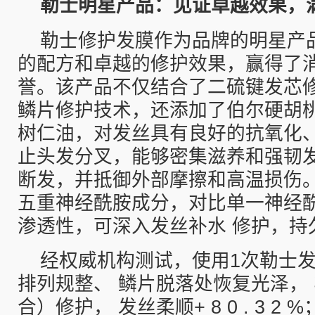
勒士明星产品：见证卓越效果，
勒士修护发膜作为品牌的明星产
的配方和卓越的修护效果，赢得了
誉。该产品不仅结合了二硫键发芯修护
鳞片修护技术，还添加了伯尔硬胡
树仁油，对发丝具有良好的抗氧化
止头发分叉，能够密集滋养和强韧
断发，并抵御外部摩擦和高温损伤
五重神经酰胺成分，对比单一神经
渗透性，可深入发丝补水 修护，持
经权威机构测试，使用1次勒士发
排列规整、 鳞片脱落处恢复光泽，
合）修护， 发丝柔顺+ 8 0 . 3 2