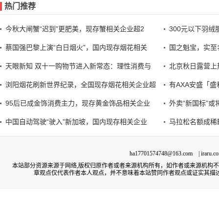
热门推荐
今秋大闸蟹“迟到”更肥美，现存蟹相关企业超2
300元以下羽
蔡国强巴黎上演“白日烟火”，国内现存烟花相关
国之魁宝，实至
天眼新知 双十一购物节进入新常态：理性消费与
北京秋日露营上
浏阳烟花刷新世界纪录，全国现存烟花相关企业超
有AXA安盛「盛利
95后已成金饰消费主力，现存黄金饰品相关企业
外卖“新国标”
中国自动驾驶“驶入”新加坡，国内现存相关企业
马拉松名额成稀
ha17701574748@163.com | irar
本站部分资源来源于网络,版权归原作者或者来源机构所有，如作者或来源机构
章观点仅代表作者本人观点，并不意味着本站赞同作者观点或证实其描