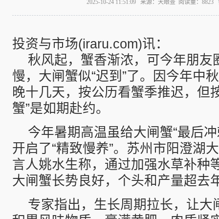
2025-10-24 11:51:09 来源：天眼查 阅读量：882
投资与市场(iraru.com)讯：
秋风起，蟹香渐浓，可今年朋友
慢，大闸蟹似“迟到”了。因今年中
晚十几天，按公历看蟹季推迟，但按
蟹”是如期赴约。
今年暑期高温虽给大闸蟹“最后冲
开启了“精致慢养”。苏州市阳澄湖
言人姚水生称，通过加强水草补种
大闸蟹长势良好，个头和产量超去
专家指出，生长周期拉长，让大