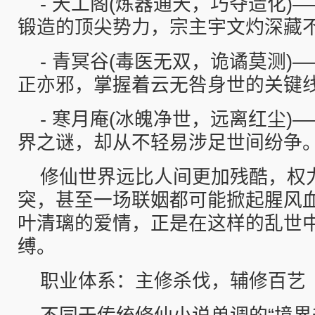
- 天工阁(炼器通天，巧夺造化)
锻造的顶尖势力，宗主宇文灼深藏
- 青冥谷(毒医无双，诡谲莫测)
正亦邪，掌握着云无咎身世的关键
- 寒月庵(冰魄净世，远离红尘)
界之谜，却从不轻易涉足世间纷争
修仙世界远比人间更加残酷，权
突，甚至一场联姻都可能掀起腥风
叶清璃的爱情，正是在这样的乱世
缚。
职业体系：主修杀伐，辅修百艺