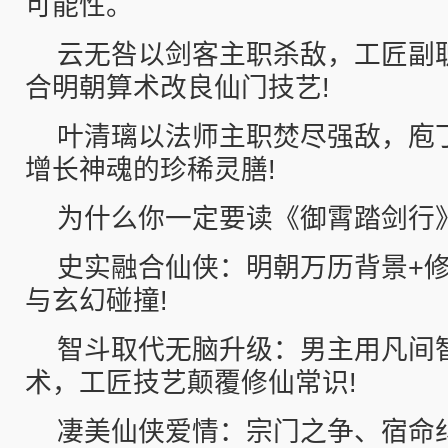
可能性。
云无咎以剑客主职杀敌，工匠副
合明朝算术改良仙门技艺!
叶清璃以法师主职焚尽强敌，庖
增长神魂的珍稀灵膳!
为什么你一定要读《御霄踏剑行
史实融合仙侠：明朝万历背景+
与玄幻碰撞!
智斗取代无脑升级：男主用凡间
术，工匠技艺颠覆修仙常识!
凄美仙侠爱情：宗门之争、宿命