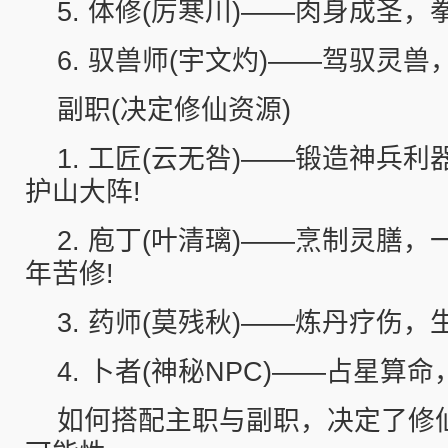
5. 体修(厉寒川)——肉身成圣，
6. 驭兽师(宇文灼)——驾驭灵兽
副职(决定修仙资源)
1. 工匠(云无咎)——锻造神兵
护山大阵!
2. 庖丁(叶清璃)——烹制灵膳
年苦修!
3. 药师(莫残秋)——炼丹疗伤，
4. 卜者(神秘NPC)——占星算命
如何搭配主职与副职，决定了修