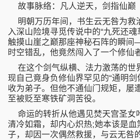
故事脉络：凡人逆天，剑指仙巅
明朝万历年间，书生云无咎为救
入深山险境寻觅传说中的“九死还魂
触摸山崖之巅那座神秘石阵的瞬间
时空错乱，他竟然闯入了一个修仙者
在这个剑气纵横、法力激荡的世
现自己竟身负修仙界罕见的“通明剑体
收为弟子。但他不通仙门规矩，屡
至被贬至寒铁矿洞苦役。
命运的转折从他遇见焚天宫圣女
清冷如霜，却内心炽热;她本该是血
子，却因一次偶然救援，与云无咎