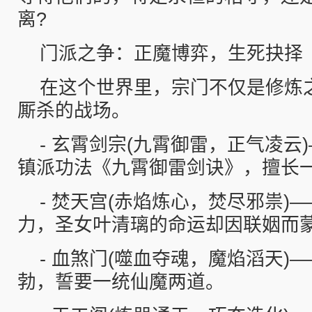
离?
门派之争：正魔博弈，生死抉择
在这个世界里，宗门不仅是修炼
厮杀的战场。
- 玄霄剑宗(九霄御雷，正气凌云
镇派功法《九霄御雷剑诀》，擅长
- 焚天宫(赤焰炼心，焚尽邪祟)
力，圣女叶清璃的命运却因联姻而
- 血煞门(噬血夺魂，魔焰滔天)
勃，誓要一统仙魔两道。