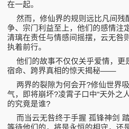
在一起。
然而，修仙界的规则远比凡间残
争、宗门利益至上，他们的感情注
清璃在责任与情感间摇摆，云无咎
执着前行。
他们的故事不仅仅关乎爱情，更
宿命、跨界真相的惊天揭秘——
两界的裂隙为何会开?修仙世界
气，即将崩坏?凌霄子口中“天外之
的究竟是谁?
而当云无咎终于手握 孤锋神剑 
等待他们的，将是永恒的相守，还