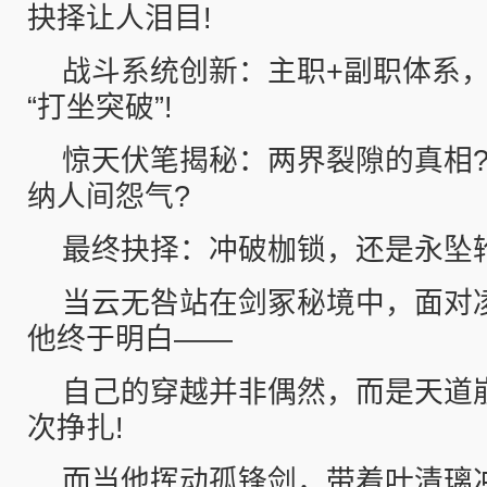
抉择让人泪目!
战斗系统创新：主职+副职体系
“打坐突破”!
惊天伏笔揭秘：两界裂隙的真相
纳人间怨气?
最终抉择：冲破枷锁，还是永坠
当云无咎站在剑冢秘境中，面对
他终于明白——
自己的穿越并非偶然，而是天道
次挣扎!
而当他挥动孤锋剑，带着叶清璃