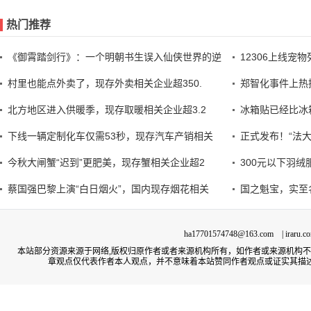
热门推荐
《御霄踏剑行》：一个明朝书生误入仙侠世界的逆
12306上线宠
村里也能点外卖了，现存外卖相关企业超350.
郑智化事件上热
北方地区进入供暖季，现存取暖相关企业超3.2
冰箱贴已经比冰
下线一辆定制化车仅需53秒，现存汽车产销相关
正式发布！“法大大
今秋大闸蟹“迟到”更肥美，现存蟹相关企业超2
300元以下羽
蔡国强巴黎上演“白日烟火”，国内现存烟花相关
国之魁宝，实至
ha17701574748@163.com | irar
本站部分资源来源于网络,版权归原作者或者来源机构所有，如作者或来源机构
章观点仅代表作者本人观点，并不意味着本站赞同作者观点或证实其描