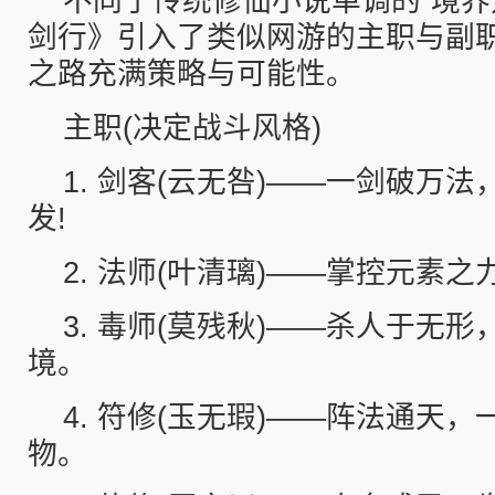
不同于传统修仙小说单调的“境界
剑行》引入了类似网游的主职与副
之路充满策略与可能性。
主职(决定战斗风格)
1. 剑客(云无咎)——一剑破万
发!
2. 法师(叶清璃)——掌控元素之
3. 毒师(莫残秋)——杀人于无
境。
4. 符修(玉无瑕)——阵法通天
物。