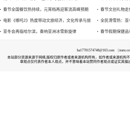
春节全国餐饮热持续，元宵档再迎客流高峰预期
春节文创礼物走
电影《哪吒2》热度带动文旅经济，文化传承与旅
全民滑雪热：亚
亚冬会再临哈尔滨，奏响亚洲冰雪新旋律
春节假期保健品
ha17701574748@163.com | irar
本站部分资源来源于网络,版权归原作者或者来源机构所有，如作者或来源机构
章观点仅代表作者本人观点，并不意味着本站赞同作者观点或证实其描