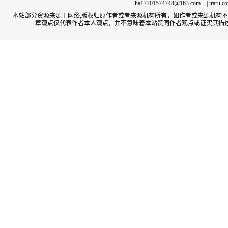
ha17701574748@163.com | irar
本站部分资源来源于网络,版权归原作者或者来源机构所有，如作者或来源机构
章观点仅代表作者本人观点，并不意味着本站赞同作者观点或证实其描