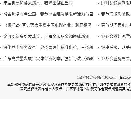
年后机票价格大跳水，错峰出游正当时
即时配送蓬勃发
滑雪热潮席卷全国，春节冰雪经济焕发新活力与巨
春节假期影响致
《哪吒2》百亿票房重燃中国电影产业！利亚德深
春节期间家电与
金价创新高引发热议，上海金市贴金调换成新宠
亚冬会掀起冰雪
深化养老服务改革：分类管理促精准供给，三类机
健康呼吸，从美
广东高质量发展：实体经济为本，创新与改革双轮
亚冬会盛况彰显
ha17701574748@163.com | irar
本站部分资源来源于网络,版权归原作者或者来源机构所有，如作者或来源机构
章观点仅代表作者本人观点，并不意味着本站赞同作者观点或证实其描