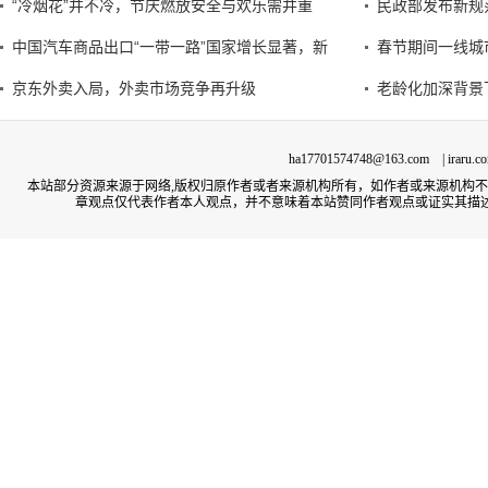
“冷烟花”并不冷，节庆燃放安全与欢乐需并重
民政部发布新规
中国汽车商品出口“一带一路”国家增长显著，新
春节期间一线城
京东外卖入局，外卖市场竞争再升级
老龄化加深背景
ha17701574748@163.com | irar
本站部分资源来源于网络,版权归原作者或者来源机构所有，如作者或来源机构
章观点仅代表作者本人观点，并不意味着本站赞同作者观点或证实其描