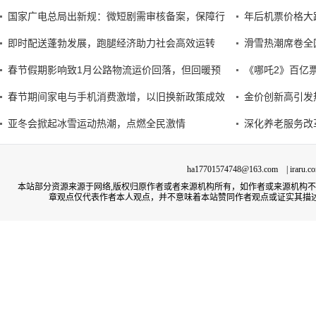
国家广电总局出新规：微短剧需审核备案，保障行
年后机票价格大
即时配送蓬勃发展，跑腿经济助力社会高效运转
滑雪热潮席卷全
春节假期影响致1月公路物流运价回落，但回暖预
《哪吒2》百亿
春节期间家电与手机消费激增，以旧换新政策成效
金价创新高引发
亚冬会掀起冰雪运动热潮，点燃全民激情
深化养老服务改
ha17701574748@163.com | irar
本站部分资源来源于网络,版权归原作者或者来源机构所有，如作者或来源机构
章观点仅代表作者本人观点，并不意味着本站赞同作者观点或证实其描